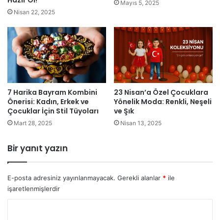
Hazır Ol!
Mayıs 5, 2025
Nisan 22, 2025
7 Harika Bayram Kombini
23 Nisan’a Özel Çocuklara
Önerisi: Kadın, Erkek ve
Yönelik Moda: Renkli, Neşeli
Çocuklar İçin Stil Tüyoları
ve Şık
Mart 28, 2025
Nisan 13, 2025
Bir yanıt yazın
E-posta adresiniz yayınlanmayacak.
Gerekli alanlar
*
ile
işaretlenmişlerdir
Y