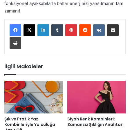
fonksiyonel ayakkabılarla bahar enerjinizi yansıtmanın tam
zamanı!
LinkedIn
Tumblr
Pinterest
Reddit
VKontakte
E-Posta ile paylaş
Yazdır
İlgili Makaleler
Şık ve Pratik Yaz
Siyah Renk Kombinleri:
Kombinleriyle Yolculuğa
Zamansız Şıklığın Anahtarı