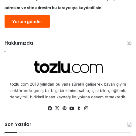
adresim ve site adresim bu tarayıcıya kaydedilsin.
Hakkımızda
tozlu.com 2018 yılından bu yana sürekli gelişerek bayan giyim
sektöründe geniş bir bilgi birikimine sahip, işini bilen, eğitimli,
deneyimli, birikimli insan kaynağı ile yoluna devam etmektedir.
Fa
X
Pin
Yo
Tu
Ins
ce
ter
uT
mb
tag
bo
est
ub
lr
ra
Son Yazılar
ok
e
m