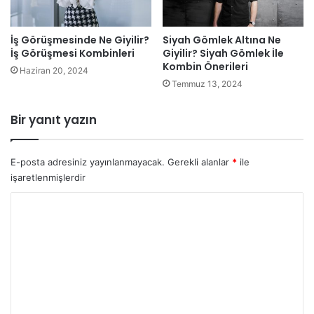
İş Görüşmesinde Ne Giyilir?
Siyah Gömlek Altına Ne
İş Görüşmesi Kombinleri
Giyilir? Siyah Gömlek İle
Kombin Önerileri
Haziran 20, 2024
Temmuz 13, 2024
Bir yanıt yazın
E-posta adresiniz yayınlanmayacak.
Gerekli alanlar
*
ile
işaretlenmişlerdir
Y
o
r
u
m
*