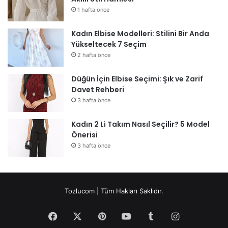
1 hafta önce
Kadın Elbise Modelleri: Stilini Bir Anda
Yükseltecek 7 Seçim
2 hafta önce
Düğün İçin Elbise Seçimi: Şık ve Zarif
Davet Rehberi
3 hafta önce
Kadın 2 Li Takım Nasıl Seçilir? 5 Model
Önerisi
3 hafta önce
Tozlucom | Tüm Hakları Saklıdır.
Facebook
X
Pinterest
YouTube
Tumblr
Instagram