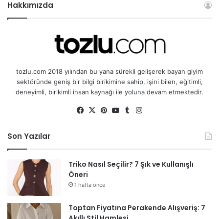
Hakkımızda
tozlu.com 2018 yılından bu yana sürekli gelişerek bayan giyim
sektöründe geniş bir bilgi birikimine sahip, işini bilen, eğitimli,
deneyimli, birikimli insan kaynağı ile yoluna devam etmektedir.
Fa
X
Pin
Yo
Tu
Ins
ce
ter
uT
mb
tag
bo
est
ub
lr
ra
Son Yazılar
ok
e
m
Triko Nasıl Seçilir? 7 Şık ve Kullanışlı
Öneri
1 hafta önce
Toptan Fiyatına Perakende Alışveriş: 7
Akıllı Stil Hamlesi