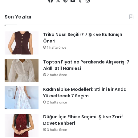
Fa
X
Pin
Yo
Tu
Ins
ce
ter
uT
mb
tag
bo
est
ub
lr
ra
Son Yazılar
ok
e
m
Triko Nasıl Seçilir? 7 Şık ve Kullanışlı
Öneri
1 hafta önce
Toptan Fiyatına Perakende Alışveriş: 7
Akıllı Stil Hamlesi
2 hafta önce
Kadın Elbise Modelleri: Stilini Bir Anda
Yükseltecek 7 Seçim
2 hafta önce
Düğün İçin Elbise Seçimi: Şık ve Zarif
Davet Rehberi
3 hafta önce