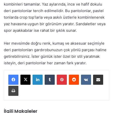
kombinleri tamamlar. Yaz aylarında, ince ve hafif dokulu
deri pantolonlar tercih edilmelidir. Bu pantolonlar, pastel
tonlarda crop top’larla veya askılı üstlerle kombinlenerek
yaz havasına uygun bir görünüm yaratır. Sandaletler veya
spor ayakkabılar ise rahat bir şıklık sunar.
Her mevsimde doğru renk, kumaş ve aksesuar seçimiyle
deri pantolonları gardırobunuzun çok yönlü parçası haline
getirebilirsiniz. İster günlük ister özel bir stil yaratmak
isteyin, deri pantolonlar her zaman fark yaratır.
LinkedIn
Tumblr
Pinterest
Reddit
VKontakte
E-Posta ile paylaş
Yazdır
İlgili Makaleler