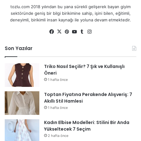
tozlu.com 2018 yılından bu yana sürekli gelişerek bayan giyim
sektöründe geniş bir bilgi birikimine sahip, işini bilen, eğitimli,
deneyimli, birikimli insan kaynağı ile yoluna devam etmektedir.
Fa
X
Pin
Yo
Tu
Ins
ce
ter
uT
mb
tag
bo
est
ub
lr
ra
Son Yazılar
ok
e
m
Triko Nasıl Seçilir? 7 Şık ve Kullanışlı
Öneri
1 hafta önce
Toptan Fiyatına Perakende Alışveriş: 7
Akıllı Stil Hamlesi
1 hafta önce
Kadın Elbise Modelleri: Stilini Bir Anda
Yükseltecek 7 Seçim
2 hafta önce