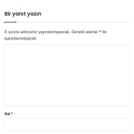
Bir yanıt yazın
E-posta adresiniz yayınlanmayacak.
Gerekli alanlar
*
ile
işaretlenmişlerdir
Y
o
r
u
m
*
Ad
*