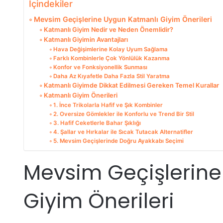
İçindekiler
Mevsim Geçişlerine Uygun Katmanlı Giyim Önerileri
Katmanlı Giyim Nedir ve Neden Önemlidir?
Katmanlı Giyimin Avantajları
Hava Değişimlerine Kolay Uyum Sağlama
Farklı Kombinlerle Çok Yönlülük Kazanma
Konfor ve Fonksiyonellik Sunması
Daha Az Kıyafetle Daha Fazla Stil Yaratma
Katmanlı Giyimde Dikkat Edilmesi Gereken Temel Kurallar
Katmanlı Giyim Önerileri
1. İnce Trikolarla Hafif ve Şık Kombinler
2. Oversize Gömlekler ile Konforlu ve Trend Bir Stil
3. Hafif Ceketlerle Bahar Şıklığı
4. Şallar ve Hırkalar ile Sıcak Tutacak Alternatifler
5. Mevsim Geçişlerinde Doğru Ayakkabı Seçimi
Mevsim Geçişlerine
Giyim Önerileri