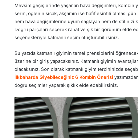
Mevsim geçişlerinde yaşanan hava değişimleri, kombin yap
serin, öğlenin sıcak, akşamın ise hafif esintili olması gün
hem hava değişimlerine uyum sağlayan hem de stilinizi kor
Doğru parçaları seçerek rahat ve şık bir görünüm elde ed
seçenekleriyle katmanlı seçim oluşturabilirsiniz.
Bu yazıda katmanlı giyimin temel prensiplerini öğrenec
üzerine bir giriş yapacaksınız. Katmanlı giyimin avantajl
olacaksınız. Son olarak katmanlı giyim tercihinizde seçeb
İlkbaharda Giyebileceğiniz 6 Kombin Önerisi
yazımızdan
doğru seçimler yaparak şıklık elde edebilirsiniz.