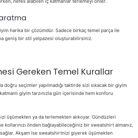
irken, nefes alabilen iç katmanlar terlemeyi önler.
 Yaratma
iyim harika bir çözümdür. Sadece birkaç temel parça ile
 geniş bir stil yelpazesi oluşturabilirsiniz.
mesi Gereken Temel Kurallar
a doğru seçimler yapılmadığı taktirde sizi sıkacak bir giyim
katmanlı giyim tarzınızla gün içerisinde hem konforu
zi üşümekten ya da terlemekten alıkoyar. Gündüzleri
ne kollarınızı önden bağlayabileceğiniz bir sweatshirt almanız,
i sağlar. Akşam ise sweatshirtnizi giyerek üşümekten