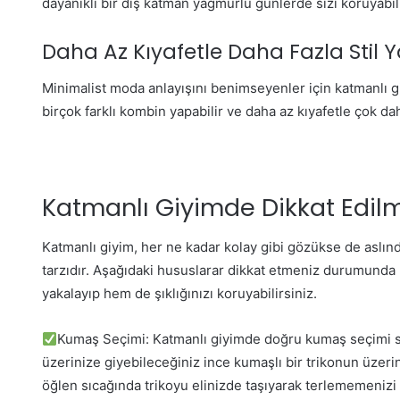
dayanıklı bir dış katman yağmurlu günlerde sizi koruyabil
Daha Az Kıyafetle Daha Fazla Stil
Minimalist moda anlayışını benimseyenler için katmanlı g
birçok farklı kombin yapabilir ve daha az kıyafetle çok daha
Katmanlı Giyimde Dikkat Edil
Katmanlı giyim, her ne kadar kolay gibi gözükse de aslınd
tarzıdır. Aşağıdaki hususlarar dikkat etmeniz durumunda 
yakalayıp hem de şıklığınızı koruyabilirsiniz.
Kumaş Seçimi: Katmanlı giyimde doğru kumaş seçimi si
üzerinize giyebileceğiniz ince kumaşlı bir trikonun üzeri
öğlen sıcağında trikoyu elinizde taşıyarak terlememeniz