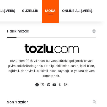
LIŞVERİŞ
GÜZELLİK
MODA
ONLİNE ALIŞVERİŞ
Hakkımızda
tozlu.com 2018 yılından bu yana sürekli gelişerek bayan
giyim sektöründe geniş bir bilgi birikimine sahip, işini bilen,
eğitimli, deneyimli, birikimli insan kaynağı ile yoluna devam
etmektedir.
Fa
X
Pin
Yo
Tu
Ins
ce
ter
uT
mb
tag
bo
est
ub
lr
ra
Son Yazılar
ok
e
m