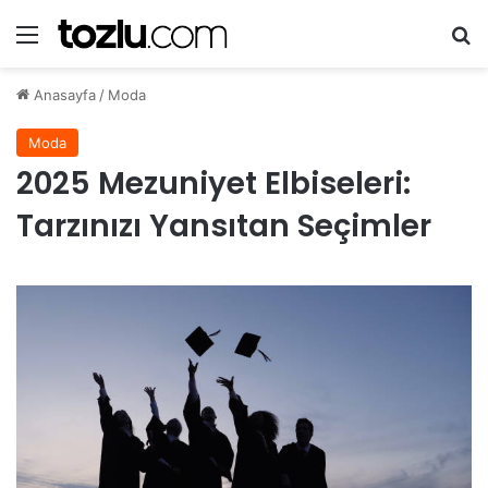
Menü
A
Anasayfa
/
Moda
Moda
2025 Mezuniyet Elbiseleri:
Tarzınızı Yansıtan Seçimler