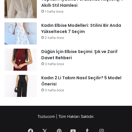
Akıllı Stil Hamlesi
1 hafta önce
Kadın Elbise Modelleri: Stilini Bir Anda
Yükseltecek 7 Seçim
2 hafta önce
Düğün İçin Elbise Seçimi: Şık ve Zarif
Davet Rehberi
3 hafta önce
Kadın 2 Li Takım Nasıl Seçilir? 5 Model
Önerisi
3 hafta önce
Tozlucom | Tüm Hakları Saklıdır.
Facebook
X
Pinterest
YouTube
Tumblr
Instagram