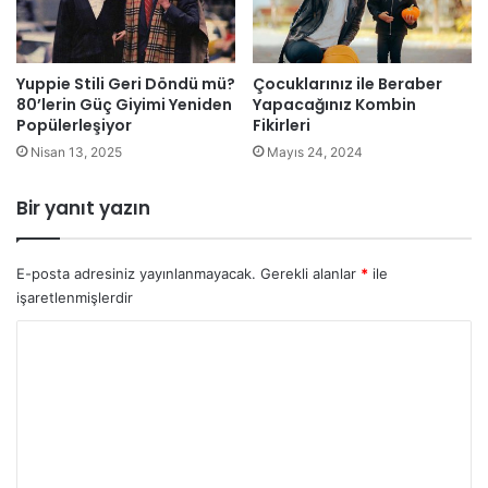
Yuppie Stili Geri Döndü mü?
Çocuklarınız ile Beraber
80’lerin Güç Giyimi Yeniden
Yapacağınız Kombin
Popülerleşiyor
Fikirleri
Nisan 13, 2025
Mayıs 24, 2024
Bir yanıt yazın
E-posta adresiniz yayınlanmayacak.
Gerekli alanlar
*
ile
işaretlenmişlerdir
Y
o
r
u
m