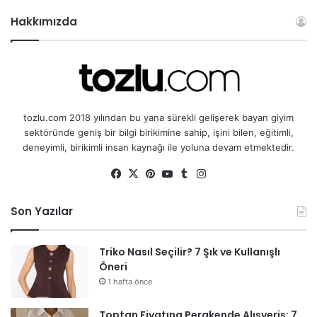
Hakkımızda
tozlu.com 2018 yılından bu yana sürekli gelişerek bayan giyim
sektöründe geniş bir bilgi birikimine sahip, işini bilen, eğitimli,
deneyimli, birikimli insan kaynağı ile yoluna devam etmektedir.
Fa
X
Pin
Yo
Tu
Ins
ce
ter
uT
mb
tag
bo
est
ub
lr
ra
Son Yazılar
ok
e
m
Triko Nasıl Seçilir? 7 Şık ve Kullanışlı
Öneri
1 hafta önce
Toptan Fiyatına Perakende Alışveriş: 7