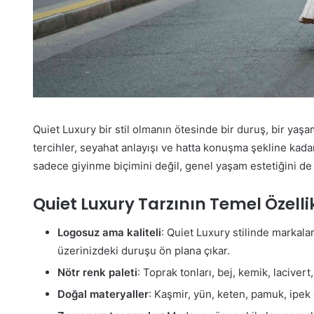
Quiet Luxury bir stil olmanın ötesinde bir duruş, bir yaşa
tercihler, seyahat anlayışı ve hatta konuşma şekline kad
sadece giyinme biçimini değil, genel yaşam estetiğini de
Quiet Luxury Tarzının Temel Özellik
Logosuz ama kaliteli
: Quiet Luxury stilinde markala
üzerinizdeki duruşu ön plana çıkar.
Nötr renk paleti
: Toprak tonları, bej, kemik, lacivert
Doğal materyaller
: Kaşmir, yün, keten, pamuk, ipek g