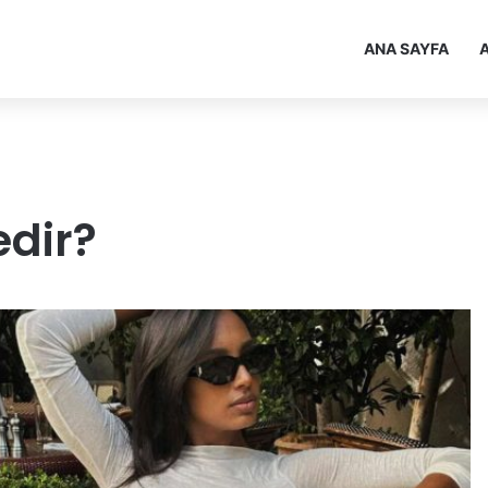
ANA SAYFA
A
edir?