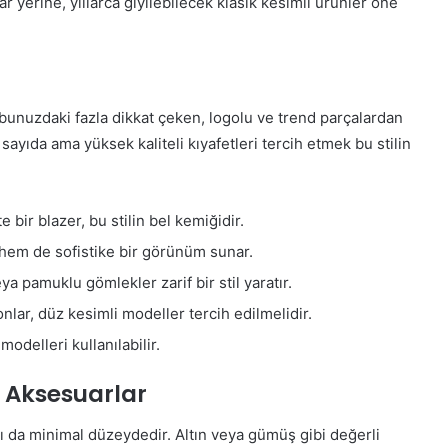
r yerine, yıllarca giyilebilecek klasik kesimli ürünler öne
obunuzdaki fazla dikkat çeken, logolu ve trend parçalardan
sayıda ama yüksek kaliteli kıyafetleri tercih etmek bu stilin
 bir blazer, bu stilin bel kemiğidir.
hem de sofistike bir görünüm sunar.
a pamuklu gömlekler zarif bir stil yaratır.
lar, düz kesimli modeller tercih edilmelidir.
odelleri kullanılabilir.
 Aksesuarlar
mı da minimal düzeydedir. Altın veya gümüş gibi değerli