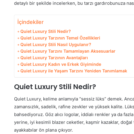
detaylı bir şekilde incelerken, bu tarzı gardırobunuza nas
İçindekiler
Quiet Luxury Stili Nedir?
Quiet Luxury Tarzının Temel Özellikleri
Quiet Luxury Stili Nasıl Uygulanır?
Quiet Luxury Tarzını Tamamlayan Aksesuarlar
Quiet Luxury Tarzının Avantajları
Quiet Luxury Kadın ve Erkek Giyiminde
Quiet Luxury ile Yaşam Tarzını Yeniden Tanımlamak
Quiet Luxury Stili Nedir?
Quiet Luxury, kelime anlamıyla “sessiz lüks” demek. Anca
zamansızlık, sadelik, rafine zevkler ve yüksek kalite. Lük
bahsediyoruz. Göz alıcı logolar, iddialı renkler ya da fazl
yerine, iyi kesimli blazer ceketler, kaşmir kazaklar, doğal
ayakkabılar ön plana çıkıyor.