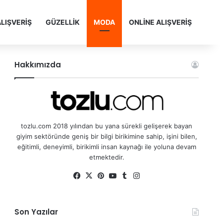
LIŞVERİŞ
GÜZELLİK
MODA
ONLİNE ALIŞVERİŞ
Hakkımızda
tozlu.com 2018 yılından bu yana sürekli gelişerek bayan
giyim sektöründe geniş bir bilgi birikimine sahip, işini bilen,
eğitimli, deneyimli, birikimli insan kaynağı ile yoluna devam
etmektedir.
Fa
X
Pin
Yo
Tu
Ins
ce
ter
uT
mb
tag
bo
est
ub
lr
ra
Son Yazılar
ok
e
m