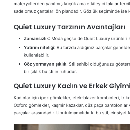
materyallerden yapılmış küçük ama etkileyici takılar tercih
sade omuz çantaları ön plandadır. Gözlük seçiminde ise kl
Quiet Luxury Tarzının Avantajları
Zamansızlık
: Moda geçse de Quiet Luxury ürünleri s
Yatırım niteliği
: Bu tarzda aldığınız parçalar genelde
kullanılabilir.
Göz yormayan şıklık
: Stil sahibi olduğunuzu göst
bir şıklık bu stilin ruhudur.
Quiet Luxury Kadın ve Erkek Giyi
Kadınlar için ipek gömlekler, etek-blazer kombinleri, trik
Oxford gömlekler, kaşmir kazaklar, düz paça pantolonlar 
parçalar arasındadır. Unutulmamalıdır ki bu stil, cinsiyet 