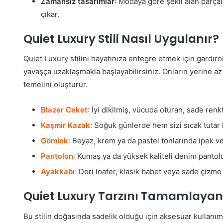
Zamansız tasarımlar
: Modaya göre şekil alan parçala
çıkar.
Quiet Luxury Stili Nasıl Uygulanır?
Quiet Luxury stilini hayatınıza entegre etmek için gardır
yavaşça uzaklaşmakla başlayabilirsiniz. Onların yerine az 
temelini oluşturur.
Blazer Ceket
:
İyi dikilmiş, vücuda oturan, sade renkte
Kaşmir Kazak:
Soğuk günlerde hem sizi sıcak tutar 
Gömlek
:
Beyaz, krem ya da pastel tonlarında ipek vey
Pantolon
:
Kumaş ya da yüksek kaliteli denim pantolon
Ayakkabı
:
Deri loafer, klasik babet veya sade çizme m
Quiet Luxury Tarzını Tamamlayan
Bu stilin doğasında sadelik olduğu için aksesuar kullanı