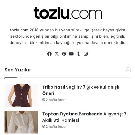
tozlu.com 2018 yılından bu yana sürekli gelişerek bayan giyim
sektöründe geniş bir bilgi birikimine sahip, işini bilen, eğitimli,
deneyimli, birikimli insan kaynağı ile yoluna devam etmektedir.
Fa
X
Pin
Yo
Tu
Ins
ce
ter
uT
mb
tag
bo
est
ub
lr
ra
Son Yazılar
ok
e
m
Triko Nasıl Seçilir? 7 Şık ve Kullanışlı
Öneri
2 hafta önce
Toptan Fiyatına Perakende Alışveriş: 7
Akıllı Stil Hamlesi
2 hafta önce