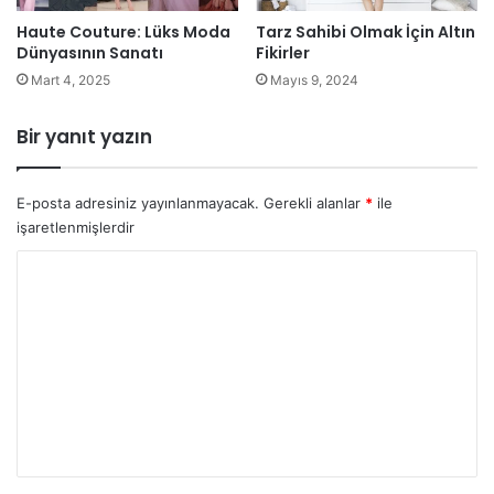
Haute Couture: Lüks Moda
Tarz Sahibi Olmak İçin Altın
Dünyasının Sanatı
Fikirler
Mart 4, 2025
Mayıs 9, 2024
Bir yanıt yazın
E-posta adresiniz yayınlanmayacak.
Gerekli alanlar
*
ile
işaretlenmişlerdir
Y
o
r
u
m
*