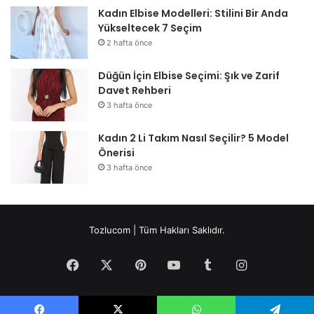
Kadın Elbise Modelleri: Stilini Bir Anda
Yükseltecek 7 Seçim
2 hafta önce
Düğün İçin Elbise Seçimi: Şık ve Zarif
Davet Rehberi
3 hafta önce
Kadın 2 Li Takım Nasıl Seçilir? 5 Model
Önerisi
3 hafta önce
Tozlucom | Tüm Hakları Saklıdır.
Facebook
X
Pinterest
YouTube
Tumblr
Instagram